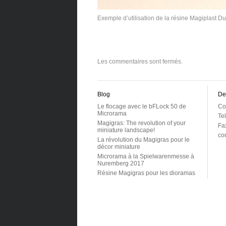
Exemple d’utilisation de la résine Magiplast D
Les commentaires sont fermés.
Blog
De
Le flocage avec le bFLock 50 de
Co
Microrama
Tel
Magigras: The revolution of your
Fa
miniature landscape!
co
La révolution du Magigras pour le
décor miniature
Microrama à la Spielwarenmesse à
Nuremberg 2017
Résine Magigras pour les dioramas