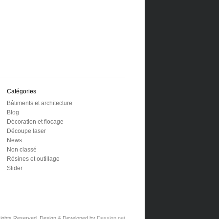
Catégories
Bâtiments et architecture
Blog
Décoration et flocage
Découpe laser
News
Non classé
Résines et outillage
Slider
 Rights Reserved. Design & Developed by
Dessign.net