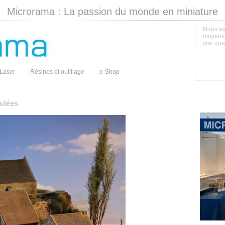
Microrama : La passion du monde en miniature
Nous av
moyens d
vrai que
Laser
Résines et outillage
e-Shop
ulées