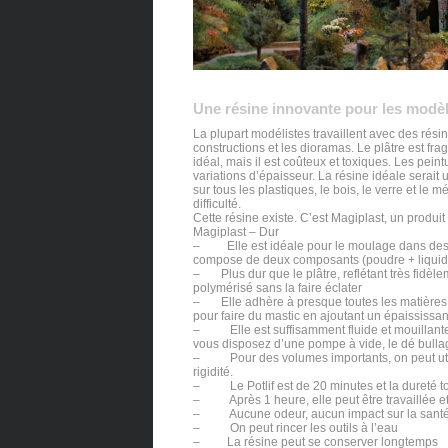
Une résine innovante pour les modèl
La plupart modélistes travaillent avec des rési
constructions et les dioramas. Le plâtre est fragi
idéal, mais il est coûteux et toxiques. Les peintur
variations d’épaisseur. La résine idéale serait
sur tous les plastiques, le bois, le verre et le 
difficulté.
Cette résine existe. C’est Magiplast, un produi
Magiplast – Dur
– Elle est idéale pour le moulage dans des f
compose de deux composants (poudre + liquide).
– Plus dur que le plâtre, reflétant très fidèlem
polymérisé sans la faire éclater
– Elle adhère à presque toutes les matières (
pour faire du mastic en ajoutant un épaississan
– Elle est suffisamment fluide et mouillante p
vous disposez d’une pompe à vide, le dé bull
– Pour des volumes importants, on peut utilis
rigidité.
– Le Potlif est de 20 minutes et la dureté to
– Après 1 heure, elle peut être travaillée e
– Aucune odeur, aucun impact sur la sant
– On peut rincer les outils à l’eau
– La résine peut se conserver longtemps