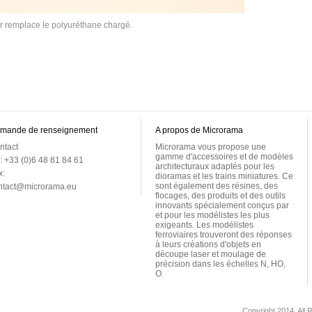
ur remplace le polyuréthane chargé.
mande de renseignement
A propos de Microrama
ntact
Microrama vous propose une
gamme d'accessoires et de modèles
: +33 (0)6 48 81 84 61
architecturaux adaptés pour les
x:
dioramas et les trains miniatures. Ce
sont également des résines, des
ntact@microrama.eu
flocages, des produits et des outils
innovants spécialement conçus par
et pour les modélistes les plus
exigeants. Les modélistes
ferroviaires trouveront des réponses
à leurs créations d'objets en
découpe laser et moulage de
précision dans les échelles N, HO,
O.
Copyright 2014. All