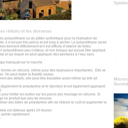
Spielw
es réduits et les dioramas
nes polyuréthane ou du plâtre synthétique pour la réalisation de
le, il n’est pas très précis et est long à sécher. Le polyuréthane serait
es tiennent difficilement et il est difficile d’obtenir de fortes
 un polyuréthane peu coûteux, et non toxique qui puisse être appliqué
métal et sur lequel on peut appliquer des peintures à l’eau sans
t qui manquait sur le marché.
ormes en silicone, même pour des épaisseurs importantes. Elle se
 On peut régler la fluidité voulue.
ent des détails, elle peut être travaillée avant même qu’elle ait
Micror
Nuremb
également le polystyrène et le styrodur) et est également approprié
t.
our limiter les bulles sur les parois des moulage en silicone. Si
age ne produit que peu de mousse.
er des billes de polystyrène afin de réduire le coût et augmenter la
tale est obtenue après 24 heures
t peinte rapidement
é