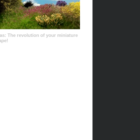
s: The revolution of your miniature
ape!