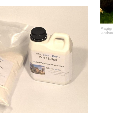
Magigra
landsc