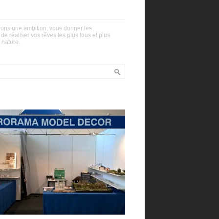
ons une ambition, vous donner les
e réaliser vos rêves les plus fous et plus
 nature.