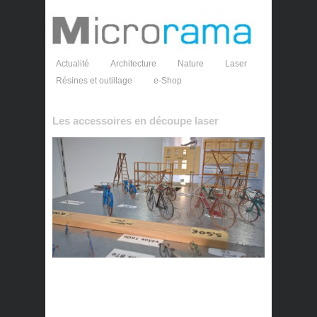
Actualité
Architecture
Nature
Laser
Résines et outillage
e-Shop
Les accessoires en découpe laser